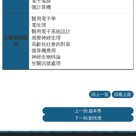
項
電子電路
微計算機
關
於
醫用電子學
醫
電生理
工
醫用電子系統設計
主要教授課
感覺神經生理
課
程
高齡化社會的對策
程
微算機應用
教
神經生物特論
學
生醫訊號處理
招
生
訊
息
回上一頁
回最上面
醫
工
上一則:趙本秀
研
下一則:劉浩澧
究
網