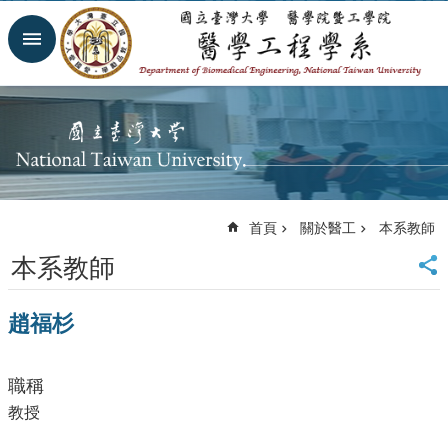
跳到主要內容區塊
進
階
搜
尋
回
首
頁
網
首頁
關於醫工
本系教師
站
導
本系教師
覽
臺
趙福杉
大
首
頁
職稱
臺
大
教授
醫