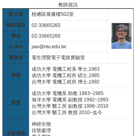
院
教師資訊
醫
辦公室
校總區展書樓502室
學
院
聯絡電話
02-33665265
工
傳真
02-33665268
學
院
E-Mail
jaw@ntu.edu.tw
聯
實驗室
電生理暨電子電路實驗室
絡
我
成功大學 電機工程系 學士,1983
們
學歷
成功大學 電機工程所 碩士,1985
意
台灣大學 電機工程所 博士,1992
見
信
成功大學 電機系 助教 1983~1985
箱
海洋大學 電機系 副教授 1992~1993
經歷
English
台灣大學 醫工所 副教授 1998~2010
台灣大學 醫工所 教授 2010~迄今
公
告
神經生物
事
信號處理
主要專長