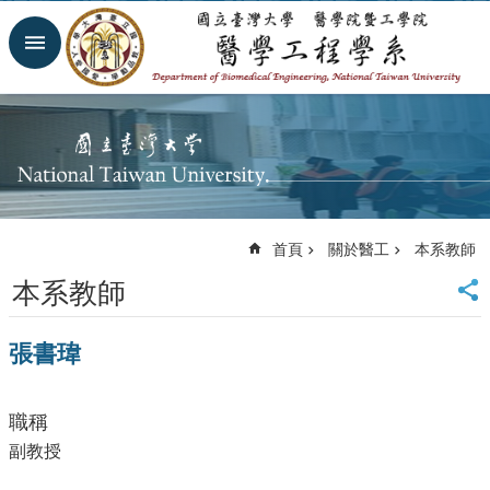
跳到主要內容區塊
進
階
搜
尋
回
首
頁
網
首頁
關於醫工
本系教師
站
導
本系教師
覽
臺
張書瑋
大
首
頁
職稱
臺
大
副教授
醫