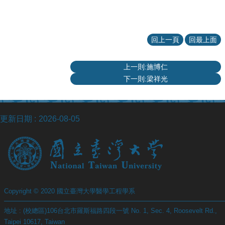
院
醫
學
院
回上一頁
回最上面
工
學
上一則:施博仁
院
下一則:梁祥光
聯
絡
我
們
更新日期
2026-08-05
意
見
信
箱
English
Copyright © 2020 國立臺灣大學醫學工程學系
公
告
地址 : (校總區)106台北市羅斯福路四段一號 No. 1, Sec. 4, Roosevelt Rd.,
事
Taipei 10617, Taiwan