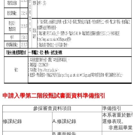
項
關
於
醫
工
課
程
教
學
招
生
訊
息
申請入學第二階段甄試書面資料準備指引
醫
參採審查資料項目
準備指引
工
本系著重於數
研
修課紀錄
A.修課紀錄
選修表現。
究
非應屆畢業
網
B.書面報告