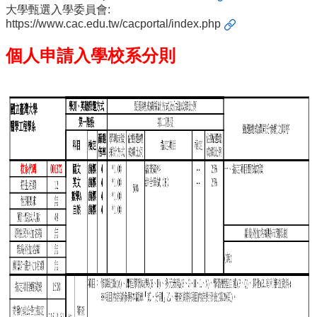
院
大學甄選入學委員會:
醫
https://www.cac.edu.tw/cacportal/index.php
學
個人申請入學校系分則
院
工
學
院
聯
絡
我
們
意
見
信
箱
English
公
告
事