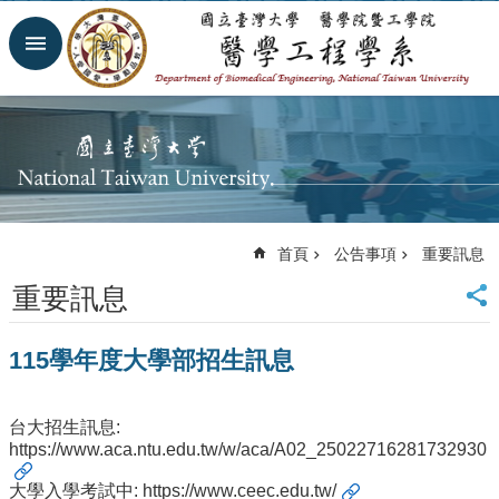
跳到主要內容區塊
進
階
搜
尋
回
首
頁
網
首頁
公告事項
重要訊息
站
導
重要訊息
覽
臺
115學年度大學部招生訊息
大
首
頁
台大招生訊息:
臺
https://www.aca.ntu.edu.tw/w/aca/A02_25022716281732930
大
醫
大學入學考試中:
https://www.ceec.edu.tw/