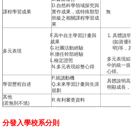
站
D.自然科學領域探究與
資
課程學習成果
實作成果，或特殊類型
無
源
班級之相關課程學習成
果
F.高中自主學習計畫與
具體說明
成果
(如資優
G.社團活動經驗
明)等，
多元表現
H.擔任幹部經驗
多元表現綜
L.檢定證照
中的統一規定
N.多元表現綜整心得
心得。
P.就讀動機
具體說明高
學習歷程自述
Q.未來學習計畫與生涯
明顯成長，
規劃
其他
R.有利審查資料
(若無則不填)
分發入學校系分則