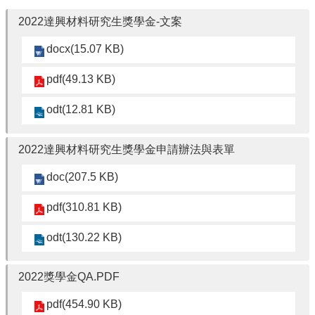
院
2022達興材料研究生獎學金-文案
醫
學
docx(15.07 KB)
院
工
pdf(49.13 KB)
學
院
odt(12.81 KB)
聯
絡
我
2022達興材料研究生獎學金申請辦法與表單
們
doc(207.5 KB)
意
見
pdf(310.81 KB)
信
箱
odt(130.22 KB)
English
公
2022獎學金QA.PDF
告
事
pdf(454.90 KB)