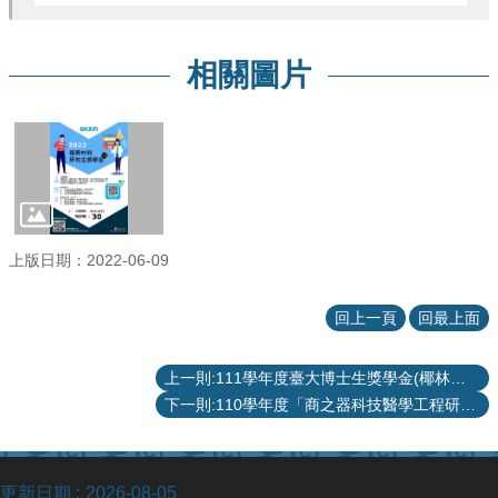
項
關
於
相關圖片
醫
工
課
程
教
學
上版日期：2022-06-09
招
生
訊
回上一頁
回最上面
息
上一則:111學年度臺大博士生獎學金(椰林優秀博士生獎學金、勤學博士生獎學金)
醫
工
下一則:110學年度「商之器科技醫學工程研究獎學金」獲獎名單
研
究
更新日期
2026-08-05
網