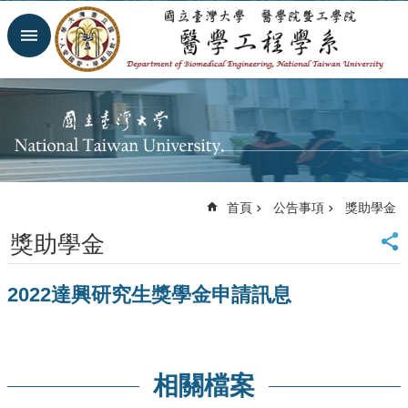
跳到主要內容區塊
進
階
搜
尋
回
首
頁
網
首頁
公告事項
獎助學金
站
導
獎助學金
覽
臺
2022達興研究生獎學金申請訊息
大
首
頁
臺
大
相關檔案
醫