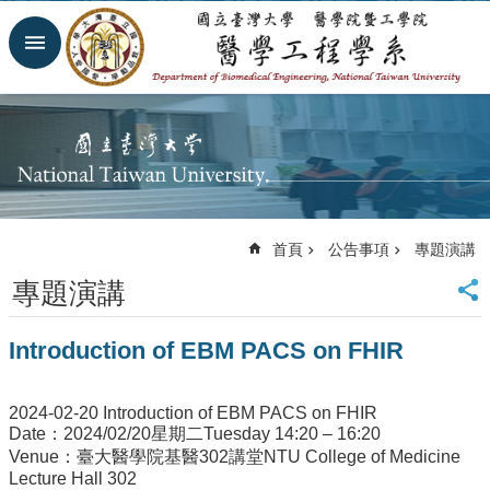
跳到主要內容區塊
進
階
搜
尋
回
首
頁
網
首頁
公告事項
專題演講
站
導
專題演講
覽
臺
Introduction of EBM PACS on FHIR
大
首
頁
2024-02-20 Introduction of EBM PACS on FHIR
臺
Date：2024/02/20星期二Tuesday 14:20 – 16:20
大
Venue：臺大醫學院基醫302講堂NTU College of Medicine
醫
Lecture Hall 302