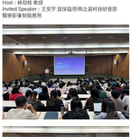
院
Host：林頌然 教授
Invited Speaker：王安宇 資深協理/商之器科技研發部
醫
醫療影像智能應用
學
院
工
學
院
聯
絡
我
們
意
見
信
箱
English
公
告
事