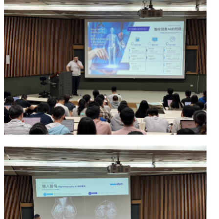
項
關
於
醫
工
課
程
教
學
招
生
訊
息
醫
工
研
究
網