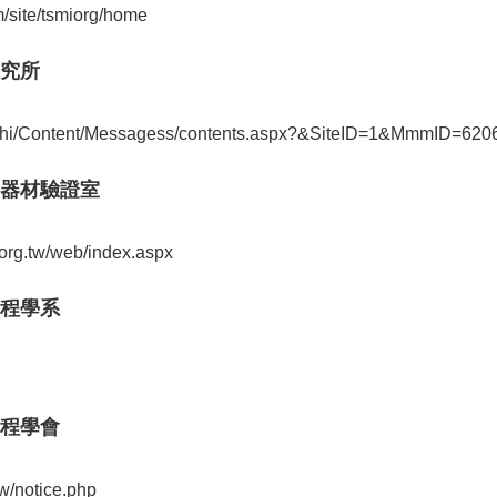
m/site/tsmiorg/home
究所
.tw/chi/Content/Messagess/contents.aspx?&SiteID=1&MmmID=6
器材驗證室
i.org.tw/web/index.aspx
程學系
程學會
w/notice.php