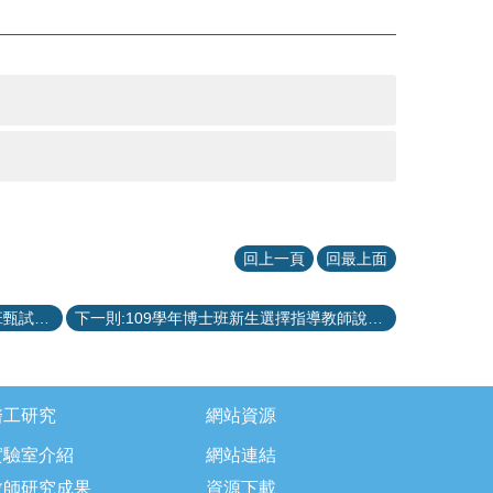
回上一頁
回最上面
上一則:國立臺灣大學110學年度博士班甄試招生報名系統
下一則:109學年博士班新生選擇指導教師說明 (更新：2020年9月17日)
醫工研究
網站資源
實驗室介紹
網站連結
教師研究成果
資源下載