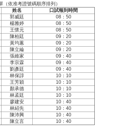
單（依准考證號碼順序排列）
姓名
口試報到時間
郭威廷
08：50
楊雅婷
08：50
王懷元
08：50
陳柏廷
09：20
黃均蕙
09：20
陳立綸
09：20
張維家
09：40
李宗霖
09：40
劉彥廷
09：40
林保諄
10：10
王芳穎
10：10
顏承德
10：10
林孟廷
10：10
廖建安
10：40
林紹先
10：40
陳沛興
10：40
陳立言
10：40