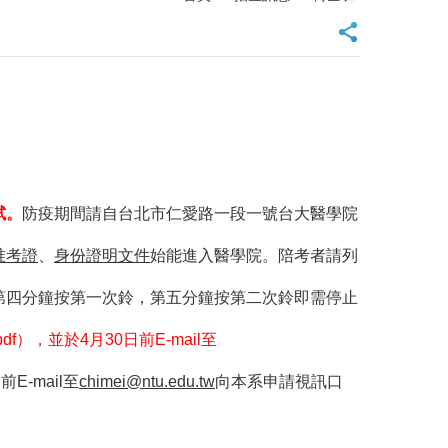
試。
防疫期間請自台北市仁愛路一段一號台大醫學院
准考證
、
身份證明文件
始能進入醫學院。陪考者請列
第四分鐘按第一次鈴，第五分鐘按第二次鈴即需停止
），並於4月30日前E-mail至
-mail至
chimei@ntu.edu.tw
向本系申請視訊口