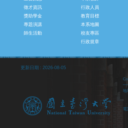
徵才資訊
行政人員
獎助學金
教育目標
專題演講
本系地圖
師生活動
校友專區
行政規章
更新日期
2026-08-05
C
地址
(醫
電
(
(