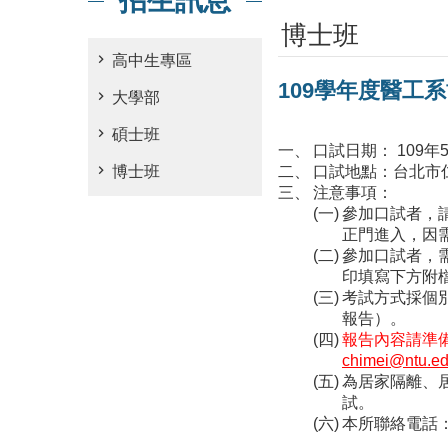
招生訊息
博士班
高中生專區
109學年度醫工
大學部
碩士班
口試日期： 109
博士班
口試地點：台北市仁
注意事項：
參加口試者，
正門進入，因
參加口試者，
印填寫下方附
考試方式採個
報告）。
報告內容請準備P
chimei@ntu.ed
為居家隔離、居
試。
本所聯絡電話：02