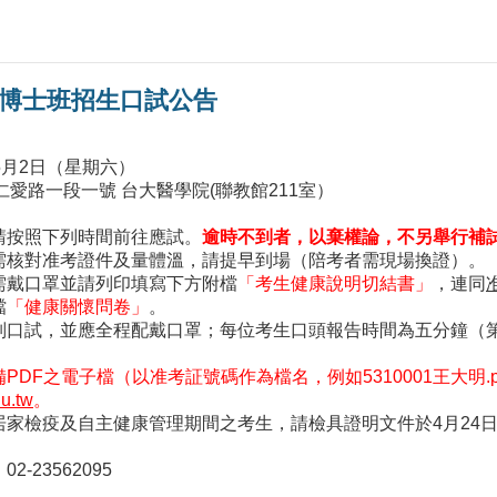
系博士班招生口試公告
年5月2日（星期六）
愛路一段一號 台大醫學院(聯教館211室）
請按照下列時間前往應試。
逾時不到者，以棄權論，不另舉行補
需核對准考證件及量體溫，請提早到場（陪考者需現場換證）。
需戴口罩並請列印填寫下方附檔
「考生健康說明切結書」
，連同
檔
「健康關懷問卷」
。
別口試，並應全程配戴口罩；每位考生口頭報告時間為五分鐘（
DF之電子檔（以准考証號碼作為檔名，例如5310001王大明.pdf
u.tw
。
家檢疫及自主健康管理期間之考生，請檢具證明文件於4月24日前E
-23562095