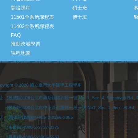
開設課程
碩士班
11501全系所課程表
博士班
11402全系所課程表
FAQ
推動跨域學習
課程地圖
opyright © 2020 國立臺灣大學醫學工程學系
 : (校總區)106台北市羅斯福路四段一號 No. 1, Sec. 4, Roosevelt Rd., Tai
學院)100台北市中正區仁愛路一段一號 No1, Sec. 1, Jen - Ai Rd., Taip
話：(醫學院聯教館)+886-2-2356-2095
永齡館)+886-2-2737-3375
展書樓)+886-2-3366-5267