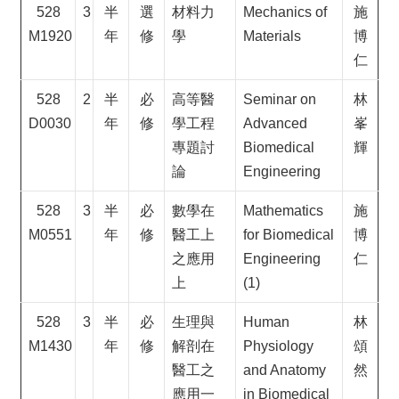
528
3
半
選
材料力
Mechanics of
施
M1920
年
修
學
Materials
博
仁
528
2
半
必
高等醫
Seminar on
林
D0030
年
修
學工程
Advanced
峯
專題討
Biomedical
輝
論
Engineering
528
3
半
必
數學在
Mathematics
施
M0551
年
修
醫工上
for Biomedical
博
之應用
Engineering
仁
上
(1)
528
3
半
必
生理與
Human
林
M1430
年
修
解剖在
Physiology
頌
醫工之
and Anatomy
然
應用一
in Biomedical