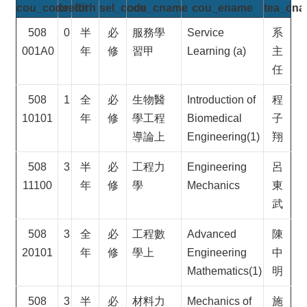
&
cou_code
credit
forh
sel_code
cou_cname
cou_ename
tea_cn
EVENTS
508
0
半
必
服務學
Service
系
ABOUT
001A0
年
修
習甲
Learning (a)
主
ACADEMICS
任
APPLY
508
1
全
必
生物醫
Introduction of
程
RESEARCH
10101
年
修
學工程
Biomedical
子
RESOURCES
導論上
Engineering(1)
翔
508
3
半
必
工程力
Engineering
呂
11100
年
修
學
Mechanics
東
武
508
3
全
必
工程數
Advanced
陳
20101
年
修
學上
Engineering
中
Mathematics(1)
明
508
3
半
必
材料力
Mechanics of
施