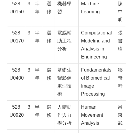
528
3
半
選
機器學
Machine
陳
U0150
年
修
習
Learning
中
明
528
3
半
選
電腦輔
Computational
張
U0170
年
修
助工程
Modeling and
書
分析
Analysis in
瑋
Engineering
528
3
半
選
基礎生
Fundamentals
鄒
U0400
年
修
醫影像
of Biomedical
奇
處理技
Image
軒
術
Processing
528
3
半
選
人體動
Human
呂
U0920
年
修
作與力
Movement
東
學分析
Analysis
武