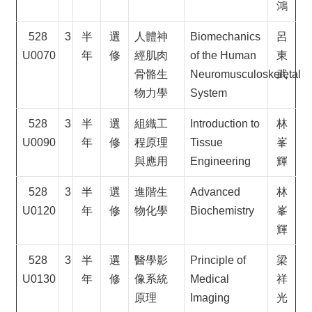
鴻
528
3
半
選
人體神
Biomechanics
呂
U0070
年
修
經肌肉
of the Human
東
骨骼生
Neuromusculoskeletal
武
物力學
System
528
3
半
選
組織工
Introduction to
林
U0090
年
修
程原理
Tissue
峯
與應用
Engineering
輝
528
3
半
選
進階生
Advanced
林
U0120
年
修
物化學
Biochemistry
峯
輝
528
3
半
選
醫學影
Principle of
梁
U0130
年
修
像系統
Medical
祥
原理
Imaging
光