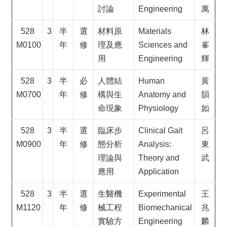
討論
Engineering
萬
528
3
半
選
材料原
Materials
林
M0100
年
修
理及應
Sciences and
峯
用
Engineering
輝
528
3
半
必
人體結
Human
黃
M0700
年
修
構與生
Anatomy and
韻
命現象
Physiology
如
528
3
半
選
臨床步
Clinical Gait
呂
M0900
年
修
態分析
Analysis:
東
理論與
Theory and
武
應用
Application
528
3
半
選
生醫機
Experimental
王
M1120
年
修
械工程
Biomechanical
兆
實驗方
Engineering
麟