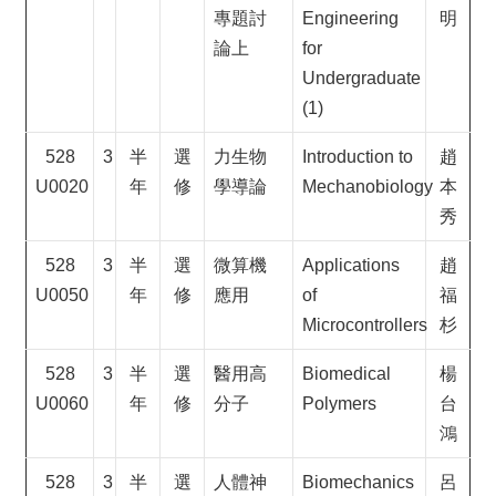
專題討
Engineering
明
論上
for
Undergraduate
(1)
528
3
半
選
力生物
Introduction to
趙
U0020
年
修
學導論
Mechanobiology
本
秀
528
3
半
選
微算機
Applications
趙
U0050
年
修
應用
of
福
Microcontrollers
杉
528
3
半
選
醫用高
Biomedical
楊
U0060
年
修
分子
Polymers
台
鴻
528
3
半
選
人體神
Biomechanics
呂