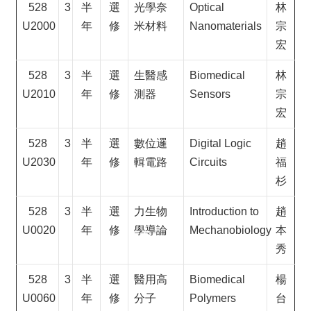
528
3
半
選
光學奈
Optical
林
U2000
年
修
米材料
Nanomaterials
宗
宏
528
3
半
選
生醫感
Biomedical
林
U2010
年
修
測器
Sensors
宗
宏
528
3
半
選
數位邏
Digital Logic
趙
U2030
年
修
輯電路
Circuits
福
杉
528
3
半
選
力生物
Introduction to
趙
U0020
年
修
學導論
Mechanobiology
本
秀
528
3
半
選
醫用高
Biomedical
楊
U0060
年
修
分子
Polymers
台