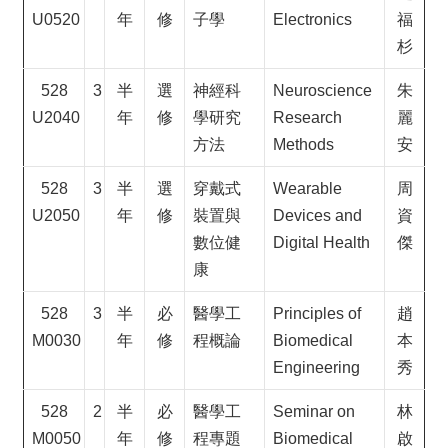
U0520
年
修
子學
Electronics
福
杉
528
3
半
選
神經科
Neuroscience
朱
U2040
年
修
學研究
Research
麗
方法
Methods
安
528
3
半
選
穿戴式
Wearable
周
U2050
年
修
裝置與
Devices and
資
數位健
Digital Health
傑
康
528
3
半
必
醫學工
Principles of
趙
M0030
年
修
程概論
Biomedical
本
Engineering
秀
528
2
半
必
醫學工
Seminar on
林
M0050
年
修
程專題
Biomedical
啟