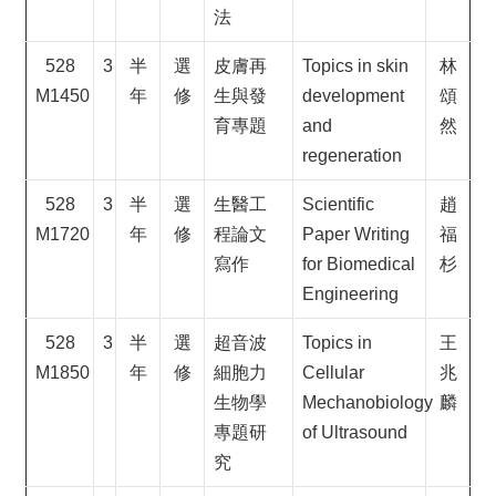
法
528
3
半
選
皮膚再
Topics in skin
林
M1450
年
修
生與發
development
頌
育專題
and
然
regeneration
528
3
半
選
生醫工
Scientific
趙
M1720
年
修
程論文
Paper Writing
福
寫作
for Biomedical
杉
Engineering
528
3
半
選
超音波
Topics in
王
M1850
年
修
細胞力
Cellular
兆
生物學
Mechanobiology
麟
專題研
of Ultrasound
究