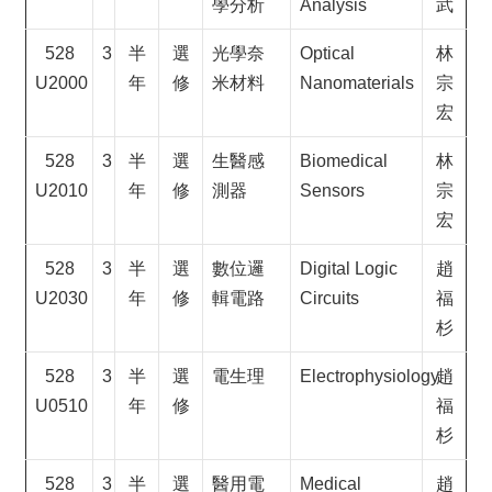
學分析
Analysis
武
528
3
半
選
光學奈
Optical
林
U2000
年
修
米材料
Nanomaterials
宗
宏
528
3
半
選
生醫感
Biomedical
林
U2010
年
修
測器
Sensors
宗
宏
528
3
半
選
數位邏
Digital Logic
趙
U2030
年
修
輯電路
Circuits
福
杉
528
3
半
選
電生理
Electrophysiology
趙
U0510
年
修
福
杉
528
3
半
選
醫用電
Medical
趙