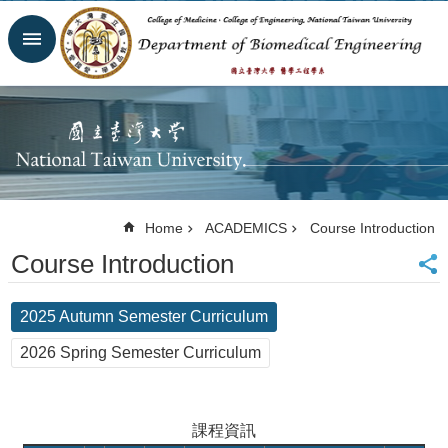
Skip to main content
Advanced
Search
Homepage
Website
NTU
NTUH
College
of
Home
ACADEMICS
Course Introduction
Medicine
Course Introduction
College of
Engineering
Contacts
2025 Autumn Semester Curriculum
Email
Us
2026 Spring Semester Curriculum
中
文
課程資訊
NEWS