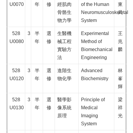
U0070
年
修
經肌肉
of the Human
東
骨骼生
Neuromusculoskeletal
武
物力學
System
528
3
半
選
生醫機
Experimental
王
U0080
年
修
械工程
Method of
兆
實驗方
Biomechanical
麟
法
Engineering
528
3
半
選
進階生
Advanced
林
U0120
年
修
物化學
Biochemistry
峯
輝
528
3
半
選
醫學影
Principle of
梁
U0130
年
修
像系統
Medical
祥
原理
Imaging
光
System