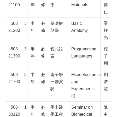
21100
年
修
學
Materials
博
仁
508
3
半
必
基礎解
Basic
梁
21200
年
修
剖學
Anatomy
祥
光
508
3
半
必
程式語
Programming
程
21300
年
修
言
Languages
子
翔
508
3
半
必
電子學
Microelectronics
劉
21700
年
修
一暨實
and
浩
驗
Experiments
澧
(Ⅰ)
508
1
半
必
學士醫
Seminar on
陳
30120
年
修
學工程
Biomedical
中