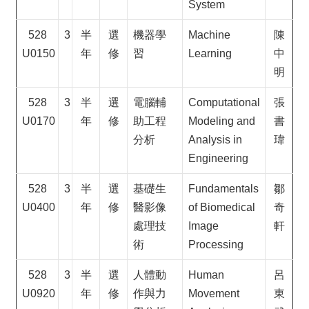
System
528
3
半
選
機器學
Machine
陳
U0150
年
修
習
Learning
中
明
528
3
半
選
電腦輔
Computational
張
U0170
年
修
助工程
Modeling and
書
分析
Analysis in
瑋
Engineering
528
3
半
選
基礎生
Fundamentals
鄒
U0400
年
修
醫影像
of Biomedical
奇
處理技
Image
軒
術
Processing
528
3
半
選
人體動
Human
呂
U0920
年
修
作與力
Movement
東