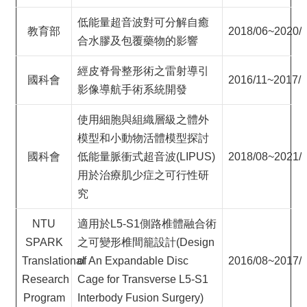
低能量超音波對可分解自癒
教育部
2018/06~2020/
合水膠及包覆藥物的影響
經皮脊骨整形術之雷射導引
國科會
2016/11~2017/
影像導航手術系統開發
使用細胞與組織層級之體外
模型和小動物活體模型探討
國科會
低能量脈衝式超音波(LIPUS)
2018/08~2021/
用於治療肌少症之可行性研
究
NTU
適用於L5-S1側路椎體融合術
SPARK
之可變形椎間籠設計(Design
Translational
of An Expandable Disc
2016/08~2017/
Research
Cage for Transverse L5-S1
Program
Interbody Fusion Surgery)