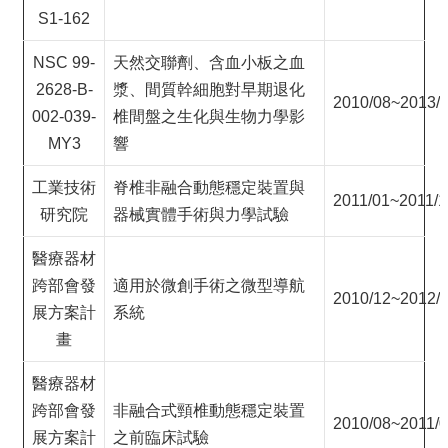
S1-162
NSC 99-
天然交聯劑、含血小板之血
2628-B-
漿、間質幹細胞對早期退化
2010/08~2013/
002-039-
椎間盤之生化與生物力學影
MY3
響
工業技術
脊椎非融合動態穩定裝置與
2011/01~2011/1
研究院
器械實體手術與力學試驗
醫療器材
跨部會發
適用於微創手術之微型導航
2010/12~2012/
展方案計
系統
畫
醫療器材
跨部會發
非融合式頸椎動態穩定裝置
2010/08~2011/
展方案計
之前臨床試驗