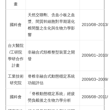
畫
天然交聯劑、含血小板之血
漿、間質幹細胞對早期退化
國科會
2010/08~2013/
椎間盤之生化與生物力學影
響
台大醫院
/工研院
非融合式頸椎整型裝置之開
2009/01~2010/
學研合作
發
計畫
工業技術
脊椎非融合式動態穩定系統
2009/03~2009/
研究院
功能評估
「脊椎動態穩定系統」經疲
國科會
2008/08~2011/
勞負載後之生物力學分析