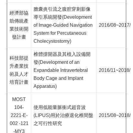
膽囊炎引流之腹腔穿刺影像
經濟部協
導引系統開發(Development
助傳統產
of Image-Guided Navigation
2016/08~2017/
業技術開
System for Percutaneous
發計畫
Cholecystostomy)
椎體撐開器及其植入設備開
科技部提
發(Development of an
升產業技
Expandable Intravertebral
2016/11~2018/
術及人才
Body Cage and Implant
培育計畫
Apparatus)
MOST
104-
使用低能量脈衝式超音波
2221-E-
(LIPUS)用於治療退化椎間盤
2015/08~2018/
002 -121
之可行性研究
-MY3