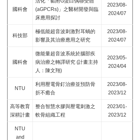
活化「黏附G蛋白偶聯受體
&
2023/08-
EVENTS
國科會
(aGPCRs)」之醫材開發與臨
2024/07
床應用探討
ABOUT
ACADEMICS
極低能超音波刺激對耳蝸的
2023/08-
科技部
影響及其治療應用之研究
2024/07
APPLY
RESEARCH
微能量超音波系統於腦部疾
2023/05-
國科會
病治療之轉譯研究 (計畫主持
RESOURCES
2024/04
人：陳文翔)
利用壓電骨釘治療並預防骨
2023/08-
NTU
折不癒合
2023/12
高等教育
整合智慧水膠與壓電刺激之
2023/01-
深耕計畫
軟骨組織工程
2023/12
NTU
and