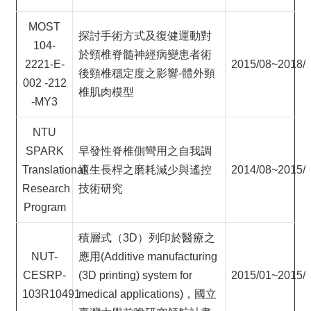
MOST
探討手術方式及復健運動對
104-
於頸椎脊髓神經病變患者術
2221-E-
2015/08~2018/
後頸椎穩定度之影響-體外頸
002 -212
椎肌肉模型
-MY3
NTU
SPARK
早發性脊椎側彎用之自我調
Translational
適生長桿之磨耗減少與遙控
2014/08~2015/
Research
技術研究
Program
積層式（3D）列印於醫療之
NUT-
應用(Additive manufacturing
CESRP-
(3D printing) system for
2015/01~2015/
103R10491
medical applications)，國立