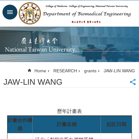
Skip to main content
Advanced
Search
Homepage
Website
NTU
NTUH
College
of
Home
RESEARCH
grants
JAW-LIN WANG
Medicine
JAW-LIN WANG
College of
Engineering
Contacts
Email
Us
歷年計畫表
中
計畫合作機
文
計畫名稱
起訖日期
構
NEWS