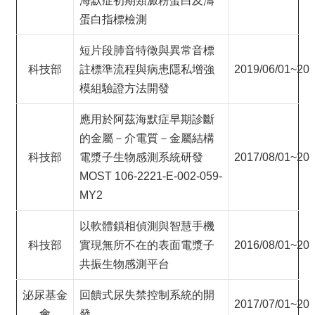
海默症初期類澱粉蛋白及濤
蛋白指標檢測
短片段肺音特徵與異常音標
科技部
註標準流程與病患隱私增強
2019/06/01~202
模組驗證方法開發
應用於阿茲海默症早期診斷
的金屬－介電質－金屬結構
科技部
電漿子生物感測系統研發
2017/08/01~201
MOST 106-2221-E-002-059-
MY2
以軟體鎖相偵測與智慧手機
科技部
實現無所不在的表面電漿子
2016/08/01~201
共振生物感測平台
泌尿基金
回饋式尿失禁控制系統的開
2017/07/01~201
會
發