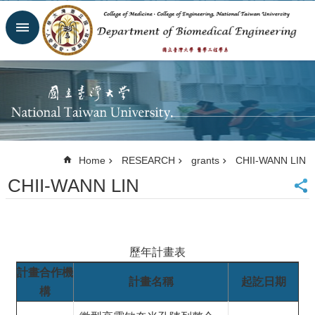
Skip to main content
Advanced
Search
Homepage
Website
NTU
NTUH
College
of
Home
RESEARCH
grants
CHII-WANN LIN
Medicine
CHII-WANN LIN
College of
Engineering
Contacts
Email
Us
歷年計畫表
中
計畫合作機
文
計畫名稱
起訖日期
構
NEWS