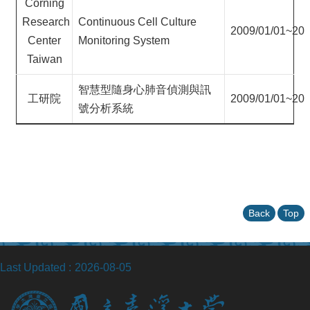
Corning
Research
Continuous Cell Culture
2009/01/01~201
Center
Monitoring System
Taiwan
智慧型隨身心肺音偵測與訊
工研院
2009/01/01~200
號分析系統
Back
Top
Last Updated
2026-08-05