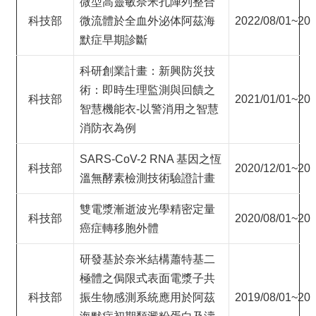
微型高靈敏奈米孔陣列整合
&
EVENTS
科技部
微流體於全血外泌体阿茲海
2022/08/01~202
默症早期診斷
ABOUT
ACADEMICS
科研創業計畫：新興防災技
術：即時生理監測與回饋之
APPLY
科技部
2021/01/01~202
智慧機能衣-以警消用之智慧
RESEARCH
消防衣為例
RESOURCES
SARS-CoV-2 RNA 基因之恆
科技部
2020/12/01~202
溫無酵素檢測技術驗證計畫
雙電漿漸逝波光學精密定量
科技部
2020/08/01~202
癌症轉移胞外體
研發基於奈米結構蕭特基二
極體之侷限式表面電漿子共
科技部
振生物感測系統應用於阿茲
2019/08/01~202