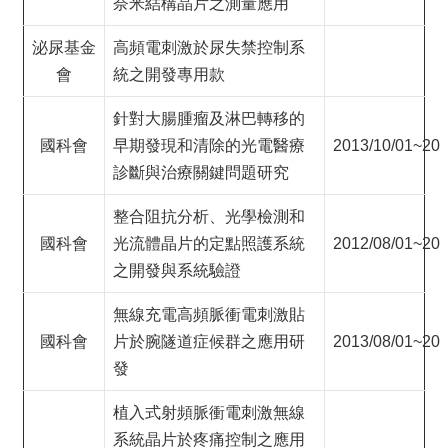
奈米結構晶片之測量應用
泌尿基金
高頻電刺激於尿失禁控制系
會
統之開發專用款
針對大腸腫瘤及淋巴轉移的
國科會
早期發現和清除的光電醫療
2013/10/01~201
診斷與治療關鍵問題研究
整合阻抗分析、光學檢測和
國科會
光流體晶片的定點照護系統
2012/08/01~201
之開發與系統驗證
無線充電高頻脈衝電刺激貼
國科會
片於腕隧道症候群之應用研
2013/08/01~201
發
植入式射頻脈衝電刺激無線
系統晶片於疼痛控制之應用