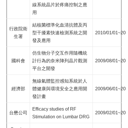
線系統晶片於疼痛控制之應
用
結核菌標準化血清抗體及丙
行政院衛
型干擾素快速檢測系統之開
2010/01/01~201
生署
發及應用
仿生物分子交互作用隨機統
國科會
計行為的奈米陣列晶片觀測
2009/08/01~201
平台之開發
無線氣體監控感知系統於人
經濟部
體健康與環境安全之應用開
2009/06/01~201
發計畫
Efficacy studies of RF
台懋公司
2009/02/01~200
Stimulation on Lumbar DRG