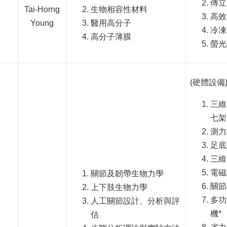
傅立
Tai-Horng
生物相容性材料
高效
Young
醫用高分子
冷凍
高分子薄膜
螢光
(硬體設備
三維動
七架
測力
足底
三維
電磁
關節及韌帶生物力學
關節
上下肢生物力學
多功
人工關節設計、分析與評
機*
估