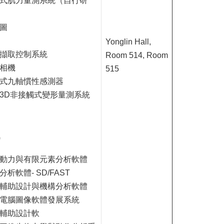
式肌力量測系統（自行研
圖
Yonglin Hall,
擷取控制系統
Room 514, Room
相機
515
式九軸慣性感測器
C-3D非接觸式變形量測系統
)
動力與有限元素分析軟體
分析軟體- SD/FAST
輔助設計與機構分析軟體
電腦圖像軟體發展系統
輔助設計軟