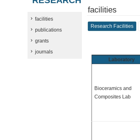
RESEARCH
facilities
facilities
Research Facilities
publications
grants
journals
Laboratory
Bioceramics and
Composites Lab