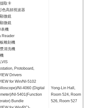
擷取卡
彩色高頻視波器
顯微鏡
顯微鏡
印表機
a Reader
板雕刻機
漿清洗機
機
LVIS
station, Protoboard,
VIEW Drivers
IEW for Win/NI-5102
illoscope)/NI-4060 (Digital
Yong-Lin Hall,
imeter)/NI-5401(Function
Room 524, Room
rator) Bundle
526, Room 527
IEW for Win/PCI-