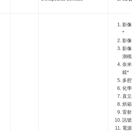
影像
*
影像
影像
測模
奈米
鏡*
多腔
化學
直立
烘箱
雷射
訊號
電源