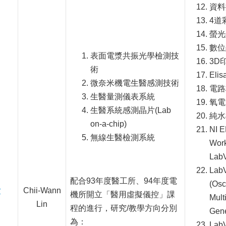
資料
4道
螢光
數位
表面電漿共振光學檢測技
3D
術
Elis
微奈米機電生醫感測技術
電路
生醫量測儀表系統
氧電
生醫系統感測晶片(Lab
純水
on-a-chip)
NI E
無線生醫檢測系統
Work
Lab
LabV
配合93年度醫工所、94年度電
(Osc
r
Chii-Wann
機所開立「醫用虛擬儀控」課
Mult
Lin
程的進行，研究/教學方向分別
Gene
為：
LabV