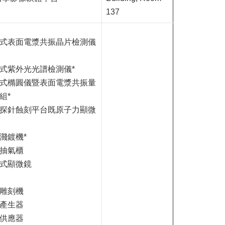
137
式表面電漿共振晶片檢測儀
式紫外光光譜檢測儀*
式橢圓儀暨表面電漿共振量
組*
探針蝕刻平台既原子力顯微
濺鍍機*
抽氣櫃
式顯微鏡
雕刻機
產生器
供應器