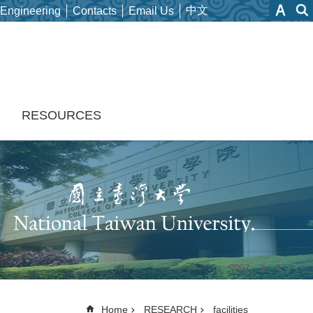
中文
 Engineering
Contacts
Email Us
H
RESOURCES
Home
RESEARCH
facilities