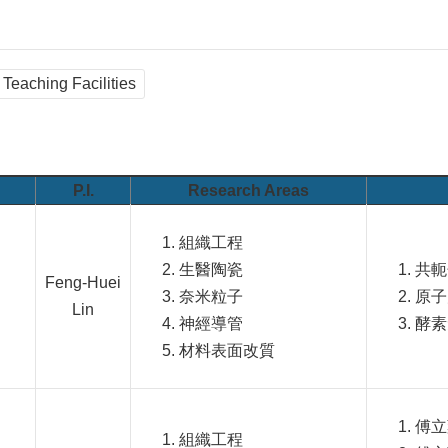
Teaching Facilities
P.I.
Research Areas
組織工程
生醫陶瓷
共軛
Feng-Huei
奈米粒子
原子
Lin
神經導管
酵素
材料表面改質
傅立
組織工程