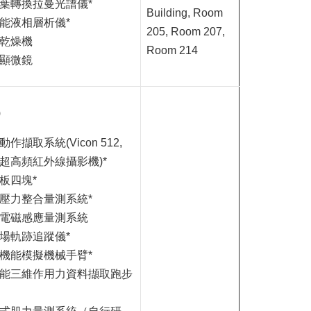
葉轉換拉曼光譜儀*
Building, Room
能液相層析儀*
205, Room 207,
乾燥機
Room 214
顯微鏡
)
作擷取系統(Vicon 512,
超高頻紅外線攝影機)*
板四塊*
壓力整合量測系統*
電磁感應量測系統
場軌跡追蹤儀*
機能模擬機械手臂*
能三維作用力資料擷取跑步