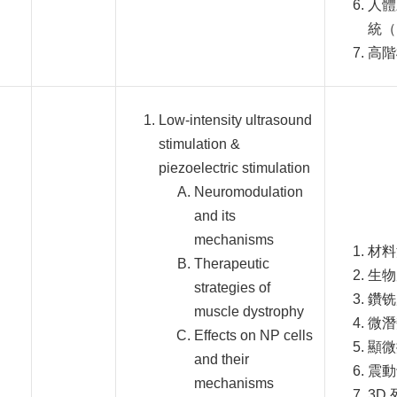
人體
統（
高階
Low-intensity ultrasound
stimulation &
piezoelectric stimulation
Neuromodulation
and its
mechanisms
材料
Therapeutic
生物
strategies of
鑽铣
muscle dystrophy
微潛
Effects on NP cells
顯微
and their
震動
mechanisms
3D