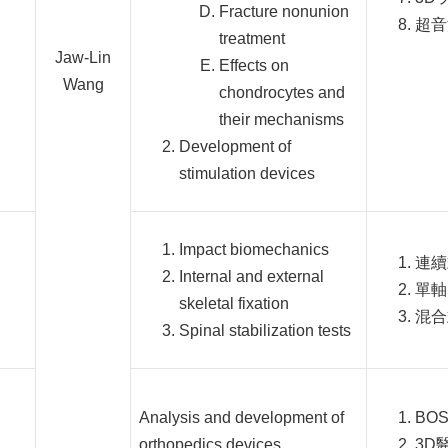
Fracture nonunion
超音
treatment
Jaw-Lin
Effects on
Wang
chondrocytes and
their mechanisms
Development of
stimulation devices
Impact biomechanics
連續
Internal and external
單軸
skeletal fixation
混合
Spinal stabilization tests
Analysis and development of
BO
orthopedics devices
3D