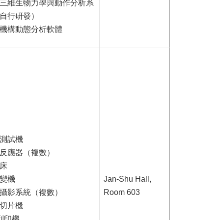
三維生物力學與動作分析系
自行研發）
機構動態分析軟體
測試機
反應器（複數）
床
變機
Jan-Shu Hall,
攝影系統（複數）
Room 603
切片機
 列印機