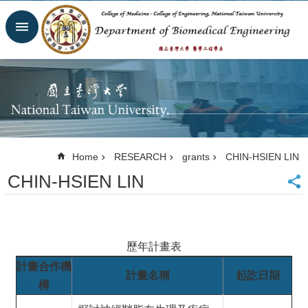
Skip to main content
Advanced
Search
Homepage
Website
NTU
NTUH
College
of
Home
RESEARCH
grants
CHIN-HSIEN LIN
Medicine
CHIN-HSIEN LIN
College of
Engineering
Contacts
Email
Us
歷年計畫表
中
計畫合作機
文
計畫名稱
起訖日期
構
NEWS