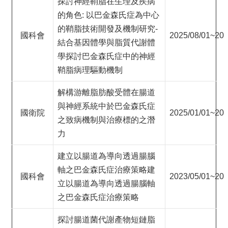
探討神經鞘脂在生理及疾病
&
EVENTS
的角色: 以巴金森氏症為中心
的鞘脂技術開發及機制研究-
ABOUT
國科會
2025/08/01~202
結合基因體學與脂質代謝體
ACADEMICS
學探討巴金森氏症中的神經
APPLY
鞘脂病理驅動機制
RESEARCH
解構游離脂肪酸受體在腸道
RESOURCES
與神經系統中於巴金森氏症
國衛院
2025/01/01~202
之致病機制與治療標的之潛
力
建立以腸道為導向透過腸腦
軸之巴金森氏症治療策略建
國科會
2023/05/01~202
立以腸道為導向透過腸腦軸
之巴金森氏症治療策略
探討腸道菌代謝產物短鏈脂