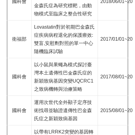
國科會
2018/06/01~202
金森氏症為研究標靶，由動
物模式至臨床之整合性研究
Lovastatin對於初期巴金森氏
症疾病病程退化的保護療效:
衛福部
2017/01/01~201
雙盲,安慰劑對照的單一中心
隨機臨床試驗
以小鼠與果蠅為模式探討臺
灣本土遺傳性巴金森氏症的
國科會
2017/08/01~202
新穎致病基因突變UQCRC1
之致病機轉與治療策略
運用次世代全外顯子定序技
國科會
術找尋並驗證遺傳性巴金森
2015/08/01~201
氏症之新穎致病基因
以帶有LRRK2突變的基因轉