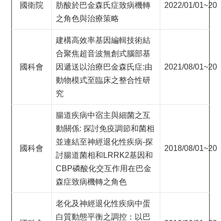
國衛院
肪酸於巴金森氏症致病機轉
2022/01/01~202
之角色與治療策略
建構高效率基因編輯技術結
合聚焦超音波無創式腦部基
國科會
因遞送以治療巴金森氏症:由
2021/08/01~202
動物模式至臨床之整合性研
究
腸道疾病中宿主與細菌之互
動關係: 探討免疫調節和菌相
並連結至神經退化性疾病-探
國科會
2018/08/01~202
討腸道菌相和LRRK2基因和
CBP磷酸化交互作用在巴金
森症致病機轉之角色
老化及神經退化性疾病中蛋
白質動態平衡之調控：以巴