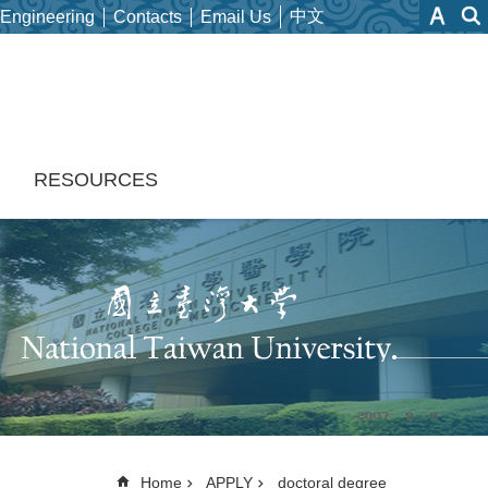
中文
 Engineering
Contacts
Email Us
H
RESOURCES
Home
APPLY
doctoral degree