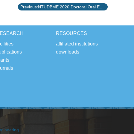
Previous:NTUDBME 2020 Doctoral Oral Examination Announcement 109學年度醫工系博士班招生口試公告
ESEARCH
RESOURCES
cilities
affiliated institutions
ublications
downloads
rants
ournals
ngineering