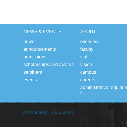
NEWS & EVENTS
ABOUT
news
overview
announcements
faculty
admissions
staff
scholarships and awards
vision
seminars
campus
events
careers
administrative regulati
s
Last Updated
2026-08-05
Co