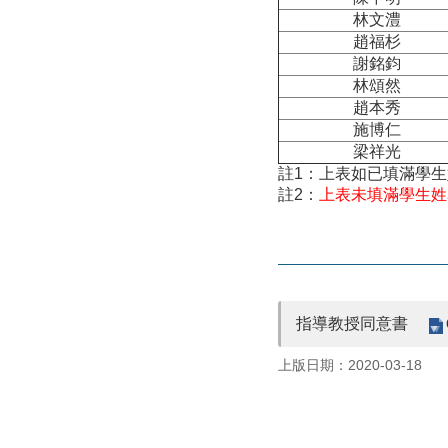
林文澧
趙福杉
謝銘鈞
林頌然
趙本秀
施博仁
梁祥光
註1：上表如已填滿學
註2：
上表未填滿學生姓
指導教授同意書
上版日期：2020-03-18