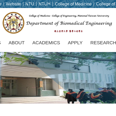
e
Website
NTU
NTUH
College of Medicine
College of
S
ABOUT
ACADEMICS
APPLY
RESEARC