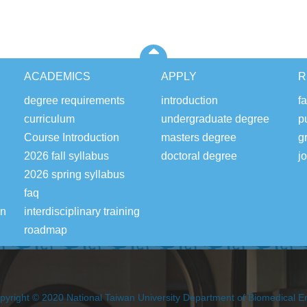
ACADEMICS
APPLY
R
degree requirements
introduction
fa
curriculum
undergraduate degree
p
Course Introduction
masters degree
g
2026 fall syllabus
doctoral degree
j
2026 spring syllabus
faq
on
interdisciplinary training
roadmap
pyright © 2020 National Taiwan University Department of Biomedical E