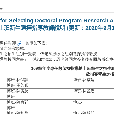
e
 for Selecting Doctoral Program Research 
年博士班新生選擇指導教師說明 (更新：2020年9月1
專任教師
（名單如下表）。
師之研究領域。
生之招生組別一覽表，依老師擬收之組別選擇指導教授。
導教授同意書」，與老師洽談，經老師同意簽名後交回所辦公室
109學年度專任教師擬指導博士班學生之招生
欲指導學生之
博班-林保諄
博班-郭威廷
博班-王芳穎
博班-陳寅慈
博班-林孟廷
博班-
博班-陳宥廷
博班-
博班-
博班-陳和豐
博班-陳柏廷