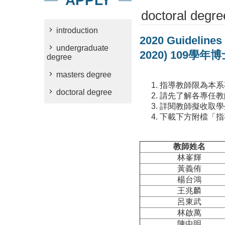
APPLY
doctoral degre
introduction
2020 Guidelines
undergraduate
2020) 109學
degree
masters degree
指導教師限為
本系
doctoral degree
請先了解各專任教
詳閱教師擬收取學
下載下方附檔「指
教師姓名
林峯輝
黃義侑
楊台鴻
王兆麟
呂東武
林啟萬
陳中明